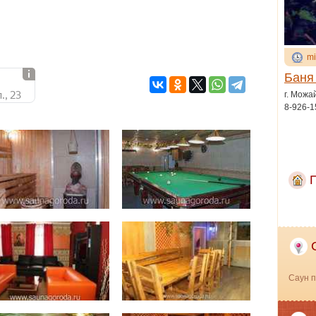
mi
Баня
., 23
г. Можа
8-926-1
Саун п