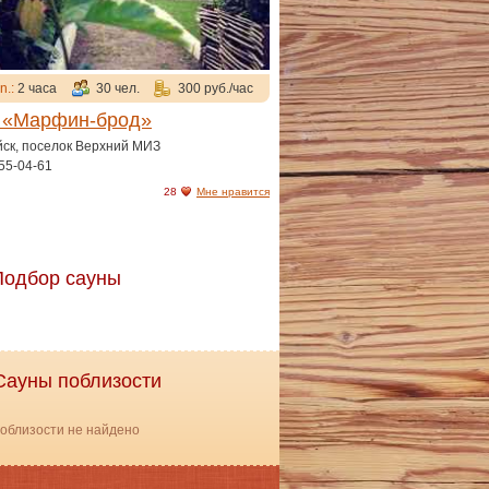
n.:
2 часа
30 чел.
300 руб./час
 «Марфин-брод»
йск, поселок Верхний МИЗ
55-04-61
28
Мне нравится
Подбор сауны
Сауны поблизости
облизости не найдено