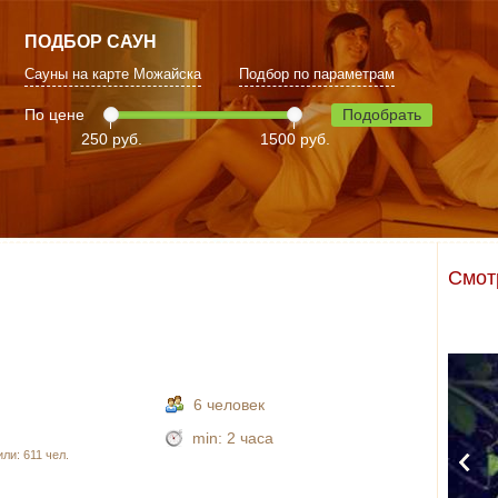
ПОДБОР САУН
Сауны на карте Можайска
Подбор по параметрам
По цене
Подобрать
250 руб.
1500 руб.
Смот
6 человек
min:
2 часа
ли: 611 чел.