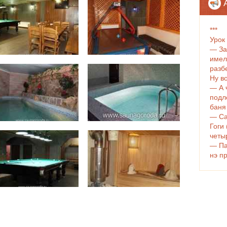
***
Урок
— За
имел
разб
Ну во
— А 
подл
баня
— Са
Гоги
четы
— Па
нэ п