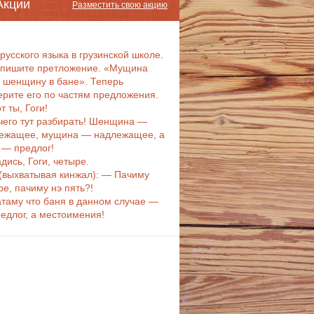
Акции
Разместить свою акцию
 русского языка в грузинской школе.
пишите претложение. «Мущина
 шенщину в бане». Теперь
ерите его по частям предложения.
т ты, Гоги!
чего тут разбирать! Шенщина —
ежащее, мущина — надлежащее, а
 — предлог!
дись, Гоги, четыре.
 (выхватывая кинжал): — Пачиму
ре, пачиму нэ пять?!
таму что баня в данном случае —
редлог, а местоимения!