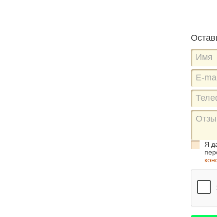
Остав
Я д
пер
кон