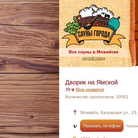
Все сауны в Можайске
другой город
Дворик на Ямской
39
Мне нравится
Количество просмотров:
10561
Можайск, Калужская ул., 23
Показать телефон
Позвони